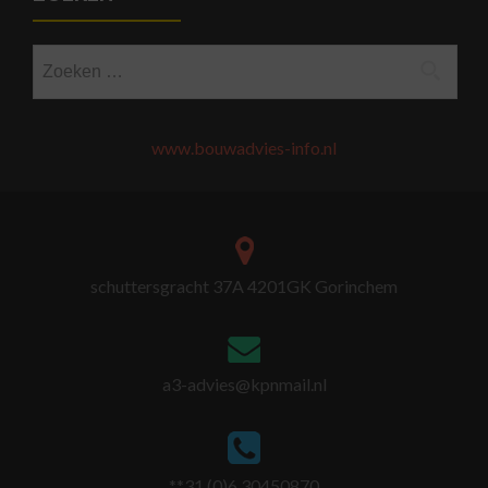
Zoeken
naar:
www.bouwadvies-info.nl
schuttersgracht 37A 4201GK Gorinchem
a3-advies@kpnmail.nl
**31 (0)6 30450870