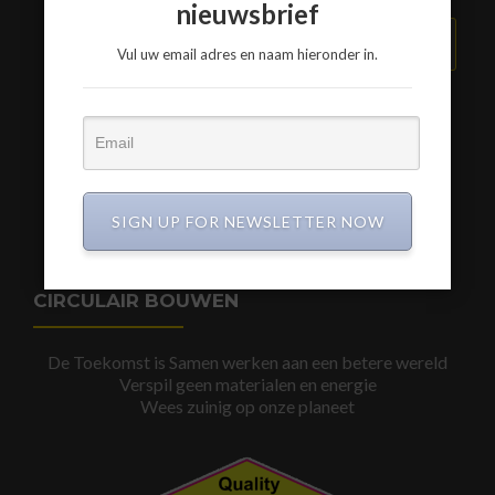
nieuwsbrief
VERZEND BERICHT
Vul uw email adres en naam hieronder in.
www.a3-advies.com
www.a3-advies.eu
SIGN UP FOR NEWSLETTER NOW
CIRCULAIR BOUWEN
De Toekomst is Samen werken aan een betere wereld
Verspil geen materialen en energie
Wees zuinig op onze planeet