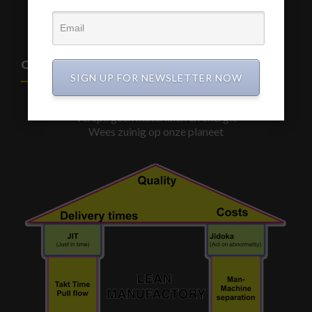
www.a3-advies.eu
CIRCULAIR BOUWEN
SIGN UP FOR NEWSLETTER NOW
De Toekomst is Samen werken aan een betere wereld
Verspil geen materialen en energie
Wees zuinig op onze planeet