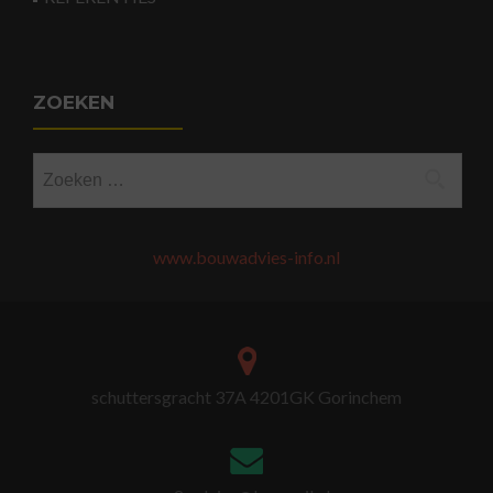
ZOEKEN
Zoeken
naar:
www.bouwadvies-info.nl
schuttersgracht 37A 4201GK Gorinchem