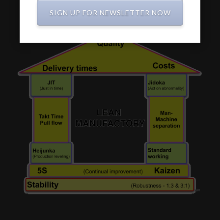
Wees zuinig op onze planeet
SIGN UP FOR NEWSLETTER NOW