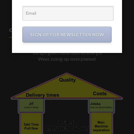
www.a3-advies.eu
CIRCULAIR BOUWEN
SIGN UP FOR NEWSLETTER NOW
De Toekomst is Samen werken aan een betere wereld
Verspil geen materialen en energie
Wees zuinig op onze planeet