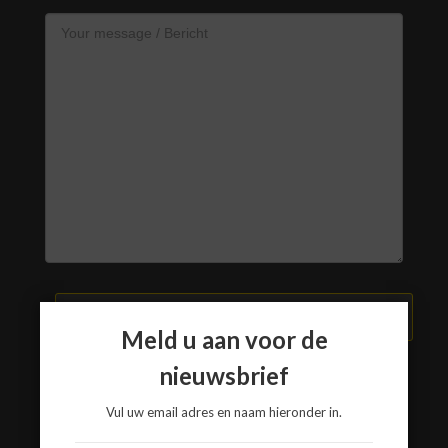
VERZEND BERICHT
Meld u aan voor de
nieuwsbrief
Vul uw email adres en naam hieronder in.
www.a3-advies.com