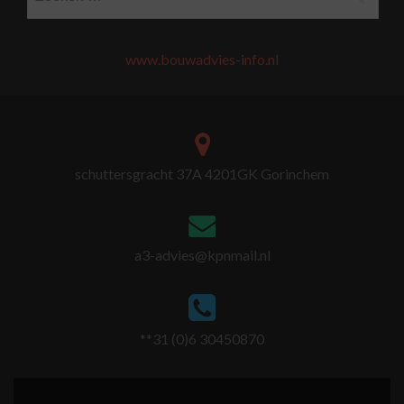
www.bouwadvies-info.nl
schuttersgracht 37A 4201GK Gorinchem
a3-advies@kpnmail.nl
**31 (0)6 30450870