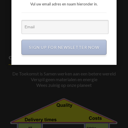
Vul uw email adres en naam hieronder in.
www.a3-advies.com
www.a3-advies.eu
SIGN UP FOR NEWSLETTER NOW
CIRCULAIR BOUWEN
De Toekomst is Samen werken aan een betere wereld
Verspil geen materialen en energie
Wees zuinig op onze planeet