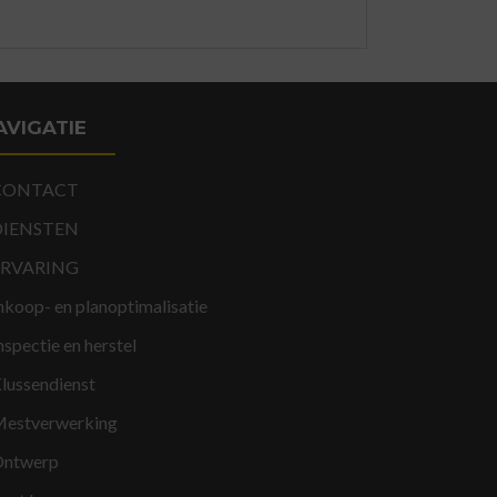
AVIGATIE
CONTACT
DIENSTEN
ERVARING
nkoop- en planoptimalisatie
nspectie en herstel
lussendienst
estverwerking
ntwerp