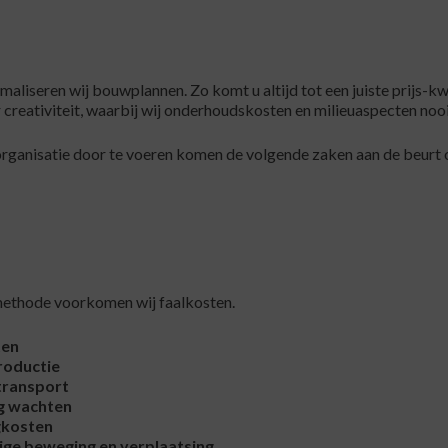
aliseren wij bouwplannen. Zo komt u altijd tot een juiste prijs-kw
r creativiteit, waarbij wij onderhoudskosten en milieuaspecten nooit
organisatie door te voeren komen de volgende zaken aan de beurt 
methode voorkomen wij faalkosten.
ten
roductie
t
ransport
g w
achten
gkosten
ige b
eweging en verplaatsing