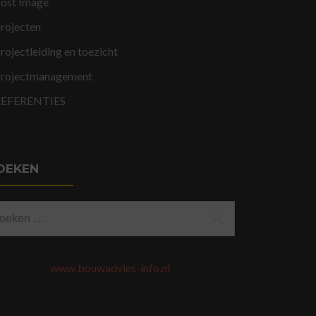
ost Image
rojecten
rojectleiding en toezicht
rojectmanagement
REFERENTIES
OEKEN
eken
ar:
www.bouwadvies-info.nl