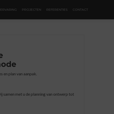
ERVARING
PROJECTEN
REFERENTIES
CONTACT
e
hode
es en plan van aanpak.
j samen met u de planning van ontwerp tot