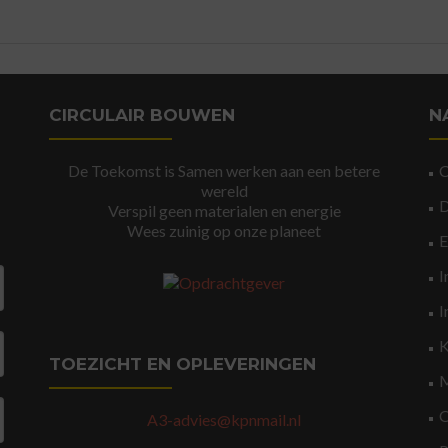
CIRCULAIR BOUWEN
N
De Toekomst is Samen werken aan een betere
wereld
Verspil geen materialen en energie
Wees zuinig op onze planeet
I
I
K
TOEZICHT EN OPLEVERINGEN
M
O
A3-advies@kpnmail.nl