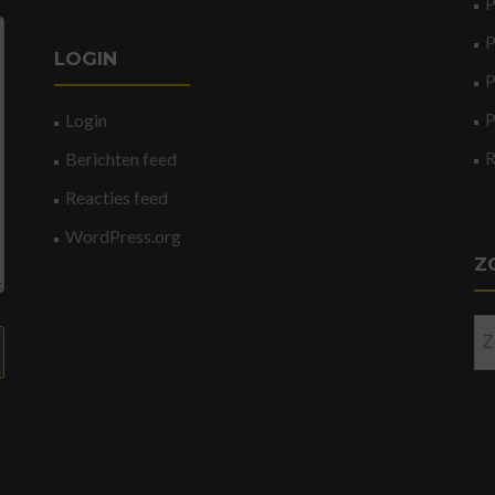
P
P
LOGIN
P
P
Login
Berichten feed
Reacties feed
WordPress.org
Z
Zo
na