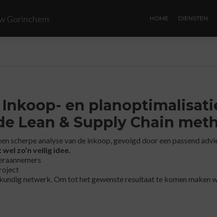
HOME
DIENSTEN
Inkoop- en planoptimalisati
 de Lean & Supply Chain met
 een scherpe analyse van de inkoop, gevolgd door een passend advi
el zo’n veilig idee.
deraannemers
roject
kundig netwerk. Om tot het gewenste resultaat te komen maken wi