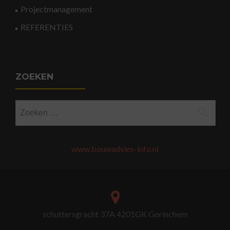
Projectmanagement
REFERENTIES
ZOEKEN
Zoeken
naar:
www.bouwadvies-info.nl
schuttersgracht 37A 4201GK Gorinchem