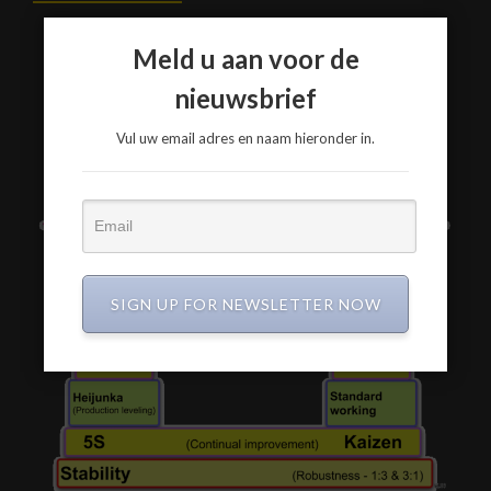
De Toekomst is Samen werken aan een betere wereld
Meld u aan voor de
Verspil geen materialen en energie
Wees zuinig op onze planeet
nieuwsbrief
Vul uw email adres en naam hieronder in.
SIGN UP FOR NEWSLETTER NOW