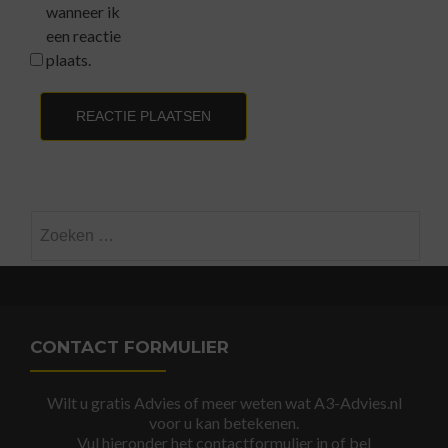
wanneer ik
een reactie
plaats.
Zoeken
naar:
CONTACT FORMULIER
Wilt u gratis Advies of meer weten wat A3-Advies.nl
voor u kan betekenen.
Vul hieronder het contactformulier in of bel