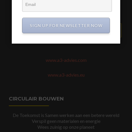
SIGN UP FOR NEWSLETTER NOW
VERZEND BERICHT
www.a3-advies.com
www.a3-advies.eu
CIRCULAIR BOUWEN
De Toekomst is Samen werken aan een betere wereld
Verspil geen materialen en energie
Wees zuinig op onze planeet