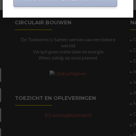
CIRCULAIR BOUWEN
N
De Toekomst is Samen werken aan een betere
wereld
Verspil geen materialen en energie
Wees zuinig op onze planeet
I
I
K
TOEZICHT EN OPLEVERINGEN
M
O
A3-advies@kpnmail.nl
P
P