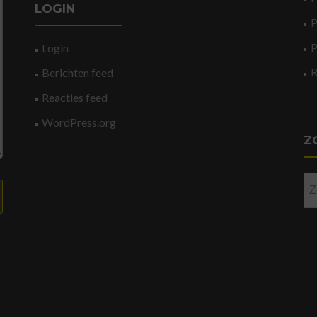
LOGIN
P
P
Login
Berichten feed
Reacties feed
WordPress.org
Z
Zo
na