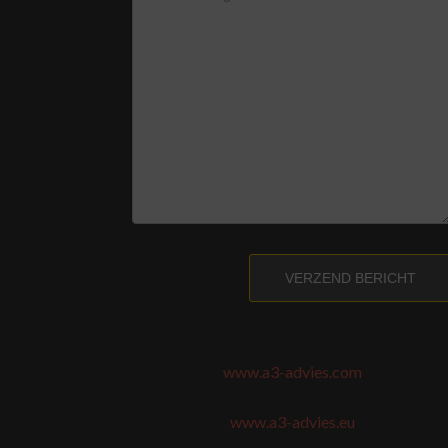
VERZEND BERICHT
www.a3-advies.com
www.a3-advies.eu