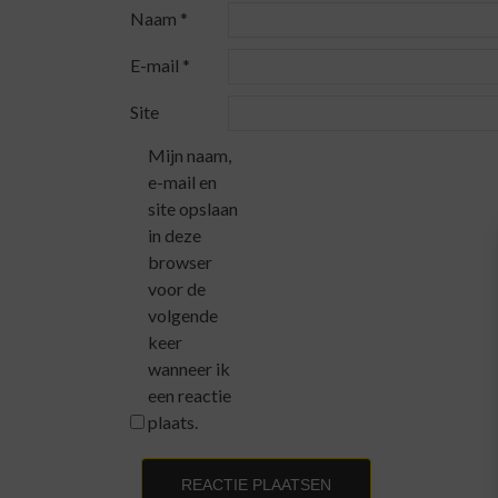
Naam
*
E-mail
*
Site
Mijn naam,
e-mail en
site opslaan
in deze
browser
voor de
volgende
keer
wanneer ik
een reactie
plaats.