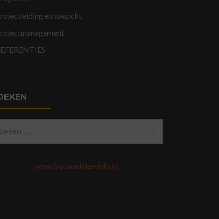
rojectleiding en toezicht
rojectmanagement
REFERENTIES
OEKEN
eken
ar:
www.bouwadvies-info.nl