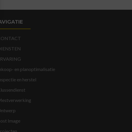
AVIGATIE
CONTACT
DIENSTEN
ERVARING
nkoop- en planoptimalisatie
nspectie en herstel
lussendienst
estverwerking
ntwerp
ost Image
rojecten