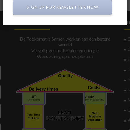
SIGN UP FOR NEWSLETTER NOW
CIRCULAIR BOUWEN
N
De Toekomst is Samen werken aan een betere
wereld
Verspil geen materialen en energie
Wees zuinig op onze planeet
I
I
K
M
O
P