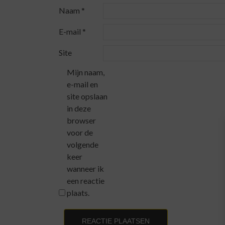
Naam
*
E-mail
*
Site
Mijn naam,
e-mail en
site opslaan
in deze
browser
voor de
volgende
keer
wanneer ik
een reactie
plaats.