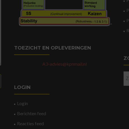
P
P
P
TOEZICHT EN OPLEVERINGEN
Z
A3-advies@kpnmail.nl
Zo
na
LOGIN
Login
Berichten feed
Reacties feed