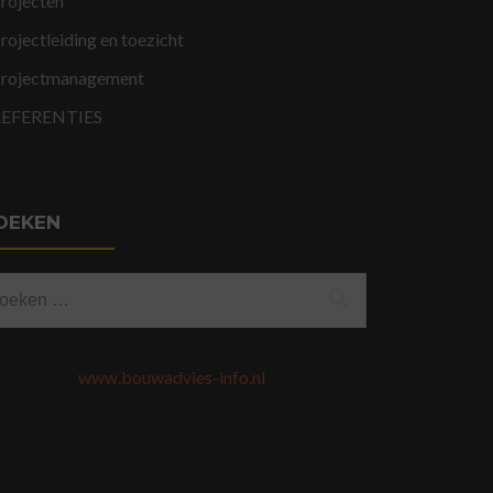
rojecten
rojectleiding en toezicht
rojectmanagement
REFERENTIES
OEKEN
eken
ar:
www.bouwadvies-info.nl