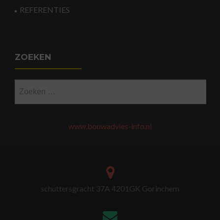
REFERENTIES
ZOEKEN
Zoeken
naar:
www.bouwadvies-info.nl
schuttersgracht 37A 4201GK Gorinchem