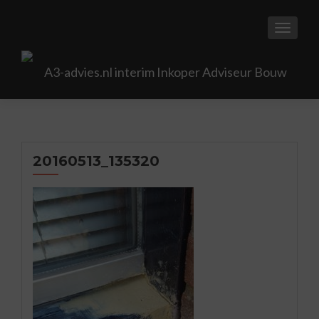
TOGGL
20160513_135320