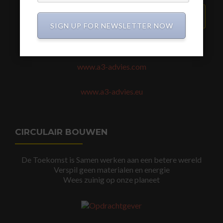
VERZEND BERICHT
SIGN UP FOR NEWSLETTER NOW
www.a3-advies.com
www.a3-advies.eu
CIRCULAIR BOUWEN
De Toekomst is Samen werken aan een betere wereld
Verspil geen materialen en energie
Wees zuinig op onze planeet