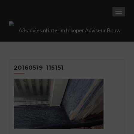
TOGGL
20160519_115151