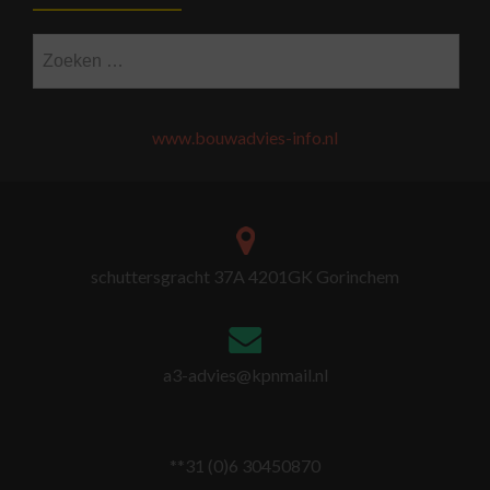
Zoeken
naar:
www.bouwadvies-info.nl
schuttersgracht 37A 4201GK Gorinchem
a3-advies@kpnmail.nl
**31 (0)6 30450870