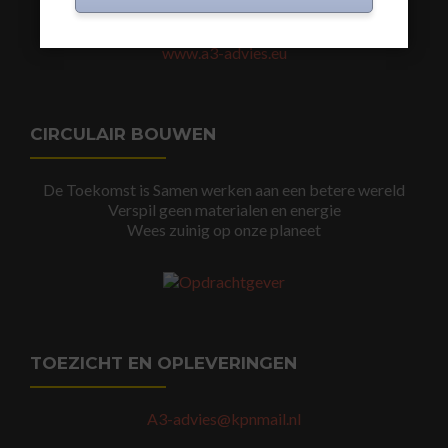
www.a3-advies.com
www.a3-advies.eu
CIRCULAIR BOUWEN
De Toekomst is Samen werken aan een betere wereld
Verspil geen materialen en energie
Wees zuinig op onze planeet
TOEZICHT EN OPLEVERINGEN
A3-advies@kpnmail.nl