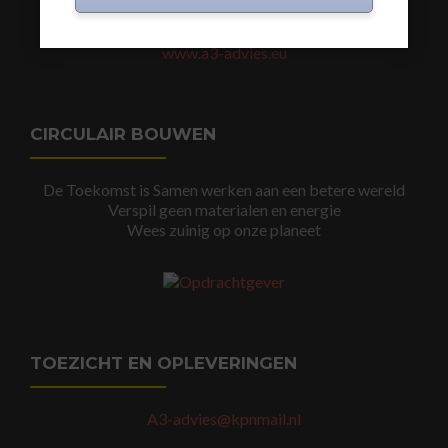
www.a3-advies.com
www.a3-advies.eu
CIRCULAIR BOUWEN
De Toekomst is Samen werken aan een betere wereld
Verspil geen materialen en energie
Wees zuinig op onze planeet
TOEZICHT EN OPLEVERINGEN
A3-advies@kpnmail.nl