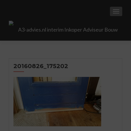
TOGGL
20160826_175202