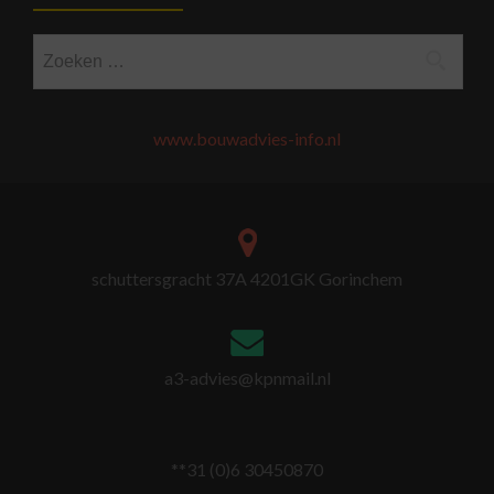
Zoeken
naar:
www.bouwadvies-info.nl
schuttersgracht 37A 4201GK Gorinchem
a3-advies@kpnmail.nl
**31 (0)6 30450870