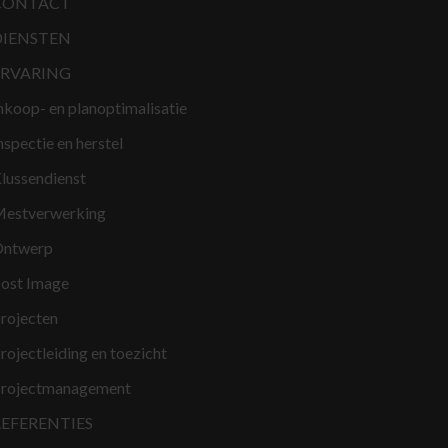
CONTACT
DIENSTEN
ERVARING
nkoop- en planoptimalisatie
nspectie en herstel
lussendienst
estverwerking
ntwerp
ost Image
rojecten
rojectleiding en toezicht
rojectmanagement
REFERENTIES