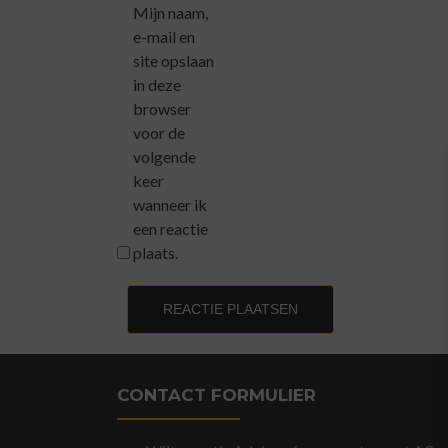
Mijn naam,
e-mail en
site opslaan
in deze
browser
voor de
volgende
keer
wanneer ik
een reactie
plaats.
CONTACT FORMULIER