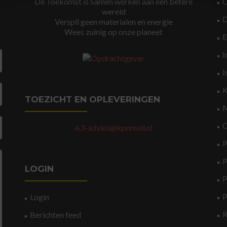
De Toekomst is Samen werken aan een betere
wereld
Verspil geen materialen en energie
Wees zuinig op onze planeet
I
I
K
TOEZICHT EN OPLEVERINGEN
M
O
A3-advies@kpnmail.nl
P
P
LOGIN
P
P
Login
Berichten feed