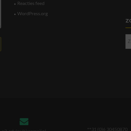
Reacties feed
WordPress.org
Z
Zo
na
**31 (0)6 30450870
a3-advies@kpnmail.nl