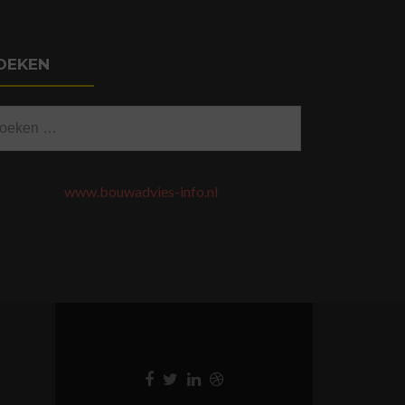
OEKEN
eken
ar:
www.bouwadvies-info.nl