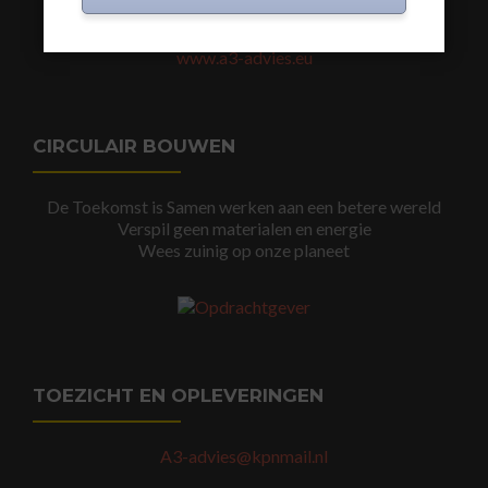
www.a3-advies.com
www.a3-advies.eu
CIRCULAIR BOUWEN
De Toekomst is Samen werken aan een betere wereld
Verspil geen materialen en energie
Wees zuinig op onze planeet
TOEZICHT EN OPLEVERINGEN
A3-advies@kpnmail.nl