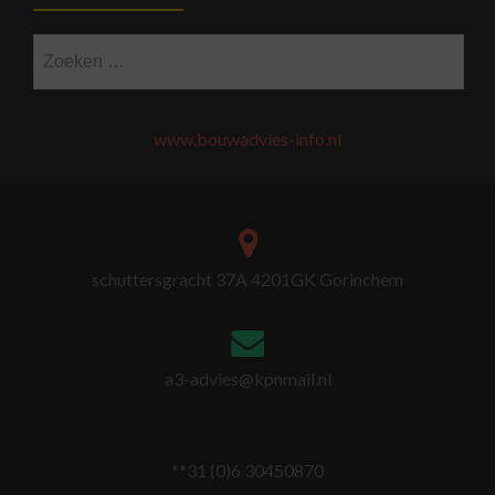
Zoeken
naar:
www.bouwadvies-info.nl
schuttersgracht 37A 4201GK Gorinchem
a3-advies@kpnmail.nl
**31 (0)6 30450870