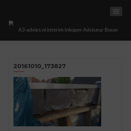
TOGGL
20161010_173827