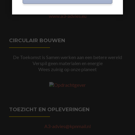
www.a3-advies.com
www.a3-advies.eu
CIRCULAIR BOUWEN
De Toekomst is Samen werken aan een betere wereld
Verspil geen materialen en energie
Wees zuinig op onze planeet
TOEZICHT EN OPLEVERINGEN
A3-advies@kpnmail.nl