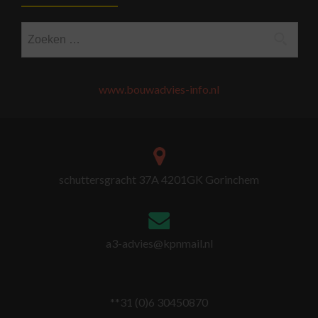
Zoeken
naar:
www.bouwadvies-info.nl
schuttersgracht 37A 4201GK Gorinchem
a3-advies@kpnmail.nl
**31 (0)6 30450870