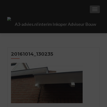
TOGGL
20161014_130235