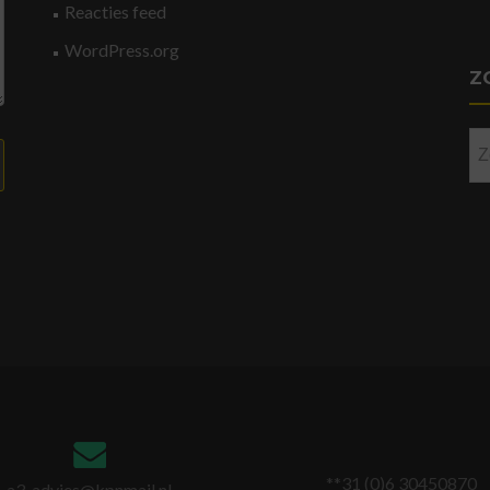
Reacties feed
WordPress.org
Z
Zo
na
**31 (0)6 30450870
a3-advies@kpnmail.nl