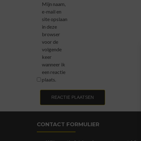
Mijn naam,
e-mail en
site opslaan
in deze
browser
voor de
volgende
keer
wanneer ik
een reactie
plaats.
CONTACT FORMULIER