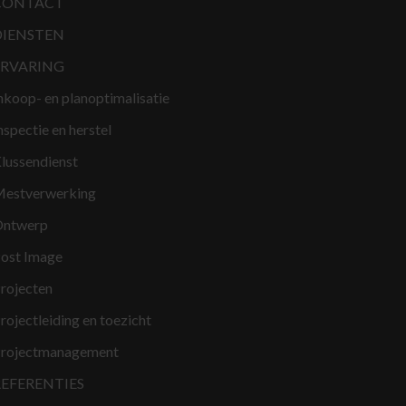
CONTACT
DIENSTEN
ERVARING
nkoop- en planoptimalisatie
nspectie en herstel
lussendienst
estverwerking
ntwerp
ost Image
rojecten
rojectleiding en toezicht
rojectmanagement
REFERENTIES