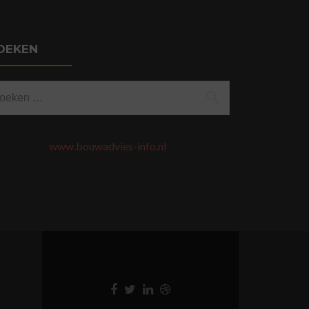
OEKEN
eken
ar:
www.bouwadvies-info.nl