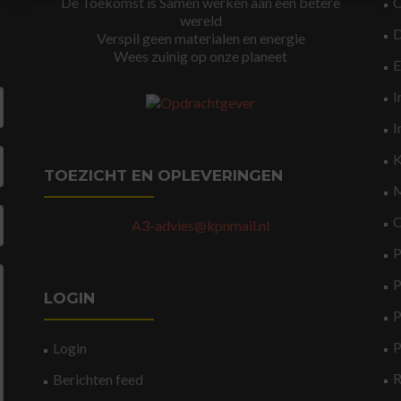
De Toekomst is Samen werken aan een betere
wereld
Verspil geen materialen en energie
Wees zuinig op onze planeet
I
I
K
TOEZICHT EN OPLEVERINGEN
M
O
A3-advies@kpnmail.nl
P
P
LOGIN
P
P
Login
Berichten feed