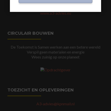
www.a3-advies.com
www.a3-advies.eu
CIRCULAIR BOUWEN
De Toekomst is Samen werken aan een betere wereld
Verspil geen materialen en energie
Wees zuinig op onze planeet
TOEZICHT EN OPLEVERINGEN
A3-advies@kpnmail.nl