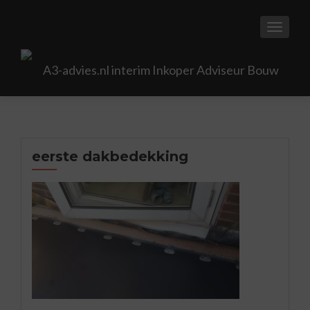
TOGGL
eerste dakbedekking