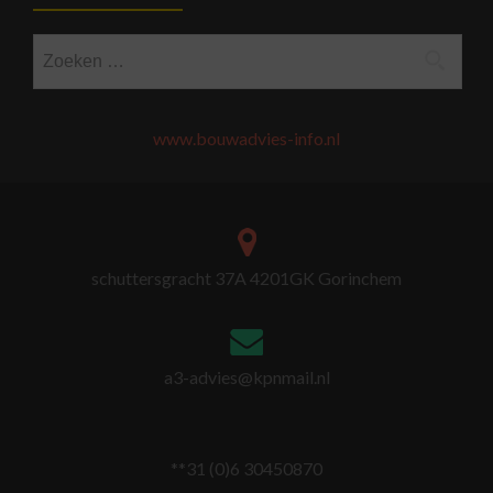
Zoeken
naar:
www.bouwadvies-info.nl
schuttersgracht 37A 4201GK Gorinchem
a3-advies@kpnmail.nl
**31 (0)6 30450870