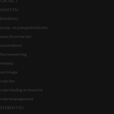
CONTACT
DIENSTEN
ERVARING
nkoop- en planoptimalisatie
nspectie en herstel
lussendienst
estverwerking
ntwerp
ost Image
rojecten
rojectleiding en toezicht
rojectmanagement
REFERENTIES