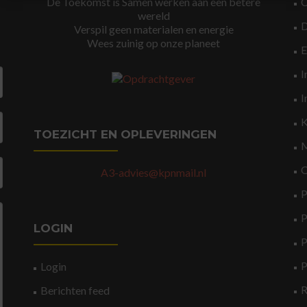
De Toekomst is Samen werken aan een betere
wereld
Verspil geen materialen en energie
Wees zuinig op onze planeet
I
I
K
TOEZICHT EN OPLEVERINGEN
M
O
A3-advies@kpnmail.nl
P
P
LOGIN
P
P
Login
Berichten feed