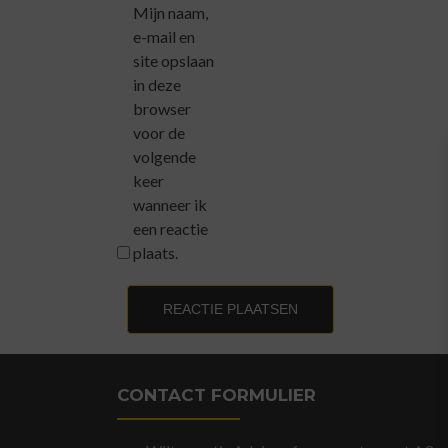
Mijn naam,
e-mail en
site opslaan
in deze
browser
voor de
volgende
keer
wanneer ik
een reactie
plaats.
CONTACT FORMULIER