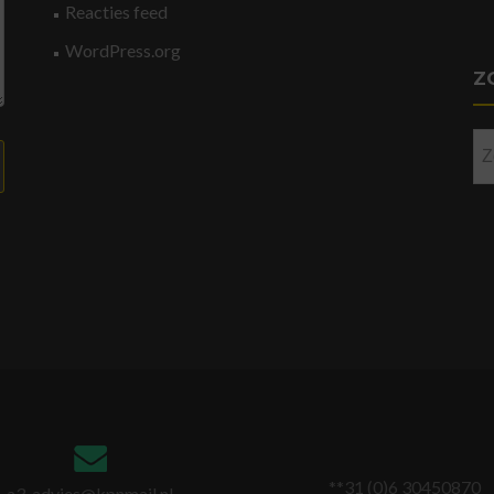
Reacties feed
WordPress.org
Z
Zo
na
**31 (0)6 30450870
a3-advies@kpnmail.nl