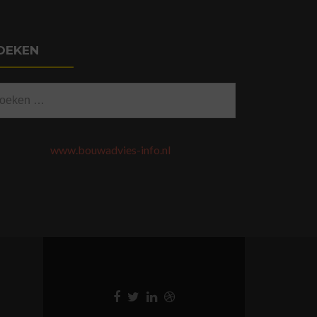
OEKEN
eken
ar:
www.bouwadvies-info.nl