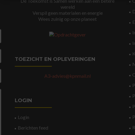
De Toekomst is Samen werken aan een betere
wereld
Verspil geen materialen en energie
Wees zuinig op onze planeet
I
I
K
TOEZICHT EN OPLEVERINGEN
M
O
A3-advies@kpnmail.nl
P
P
LOGIN
P
P
Login
Berichten feed