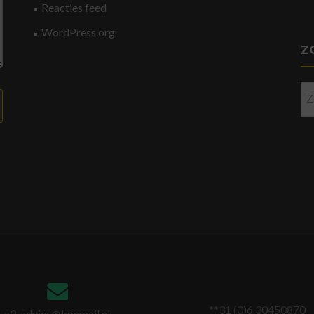
Reacties feed
WordPress.org
Z
Zo
na
**31 (0)6 30450870
a3-advies@kpnmail.nl