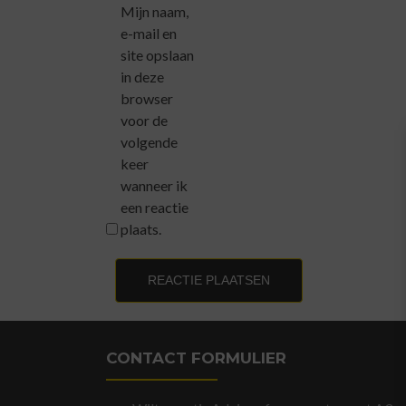
Mijn naam,
e-mail en
site opslaan
in deze
browser
voor de
volgende
keer
wanneer ik
een reactie
plaats.
CONTACT FORMULIER