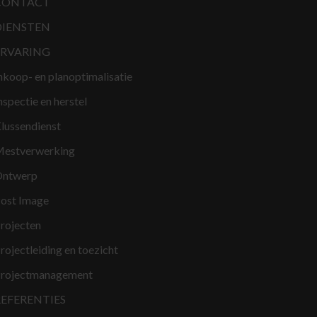
CONTACT
DIENSTEN
ERVARING
nkoop- en planoptimalisatie
nspectie en herstel
lussendienst
estverwerking
ntwerp
ost Image
rojecten
rojectleiding en toezicht
rojectmanagement
REFERENTIES