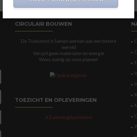
CIRCULAIR BOUWEN
N
De Toekomst is Samen werken aan een betere
wereld
Verspil geen materialen en energie
Wees zuinig op onze planeet
I
I
K
TOEZICHT EN OPLEVERINGEN
M
O
A3-advies@kpnmail.nl
P