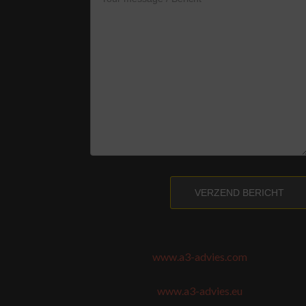
VERZEND BERICHT
www.a3-advies.com
www.a3-advies.eu