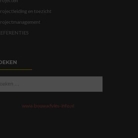
rojecten
rojectleiding en toezicht
rojectmanagement
REFERENTIES
OEKEN
eken
ar:
www.bouwadvies-info.nl