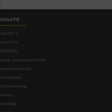
AVIGATIE
CONTACT
DIENSTEN
ERVARING
nkoop- en planoptimalisatie
nspectie en herstel
lussendienst
estverwerking
ntwerp
ost Image