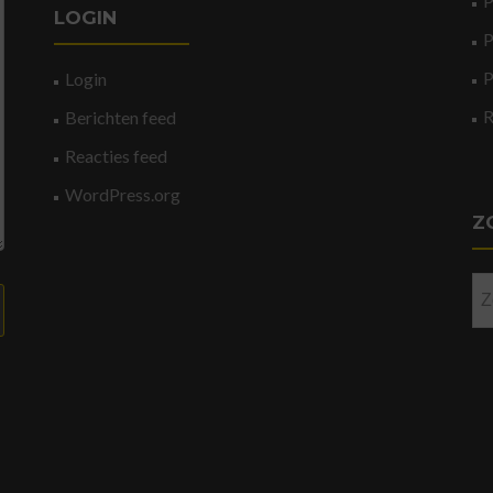
P
LOGIN
P
P
Login
Berichten feed
Reacties feed
WordPress.org
Z
Zo
na