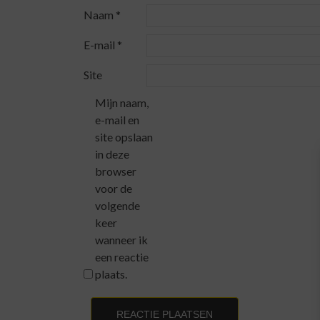
Naam
*
E-mail
*
Site
Mijn naam,
e-mail en
site opslaan
in deze
browser
voor de
volgende
keer
wanneer ik
een reactie
plaats.