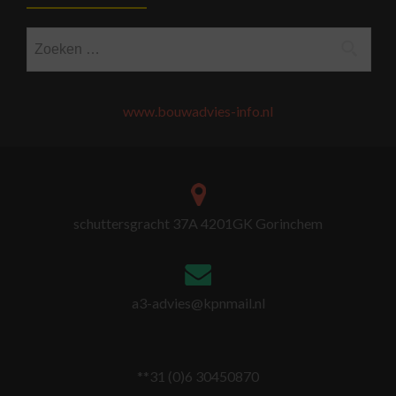
Zoeken
naar:
www.bouwadvies-info.nl
schuttersgracht 37A 4201GK Gorinchem
a3-advies@kpnmail.nl
**31 (0)6 30450870