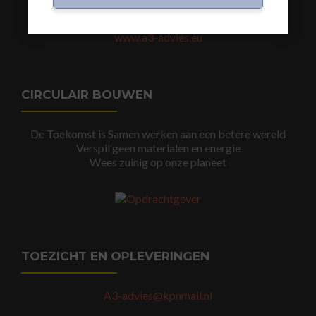
www.a3-advies.com
www.a3-advies.eu
CIRCULAIR BOUWEN
De Toekomst is Samen werken aan een betere wereld
Verspil geen materialen en energie
Wees zuinig op onze planeet
TOEZICHT EN OPLEVERINGEN
A3-advies@kpnmail.nl