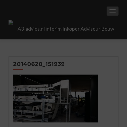
TOGGL
20140620_151939