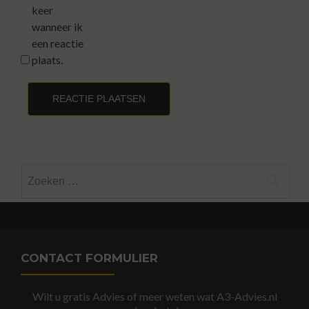
keer
wanneer ik
een reactie
plaats.
Zoeken
naar:
CONTACT FORMULIER
Wilt u gratis Advies of meer weten wat A3-Advies.nl