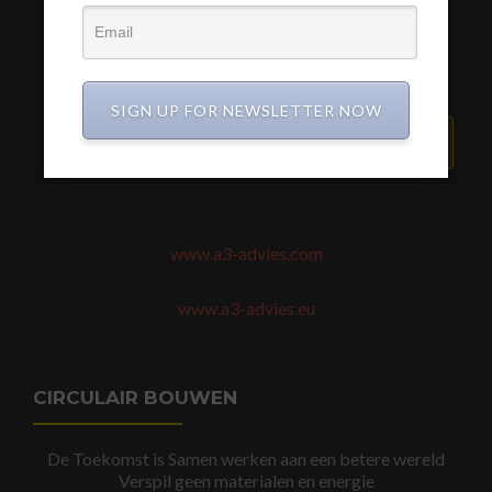
SIGN UP FOR NEWSLETTER NOW
VERZEND BERICHT
www.a3-advies.com
www.a3-advies.eu
CIRCULAIR BOUWEN
De Toekomst is Samen werken aan een betere wereld
Verspil geen materialen en energie