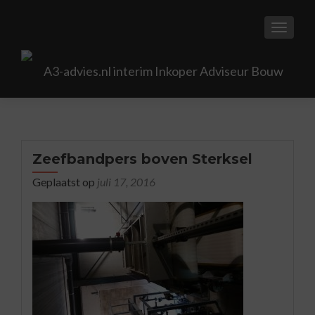
TOGGL
Zeefbandpers boven Sterksel
Geplaatst op
juli 17, 2016