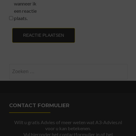
wanneer ik
een reactie
plaats.
Zoeken
naar:
CONTACT FORMULIER
Wilt u gratis Advies of meer weten wat A3-Advies.nl
voor u kan betekenen.
Vul hieronder het contactformulier in of bel