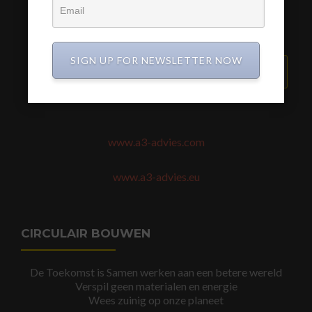
SIGN UP FOR NEWSLETTER NOW
VERZEND BERICHT
www.a3-advies.com
www.a3-advies.eu
CIRCULAIR BOUWEN
De Toekomst is Samen werken aan een betere wereld
Verspil geen materialen en energie
Wees zuinig op onze planeet