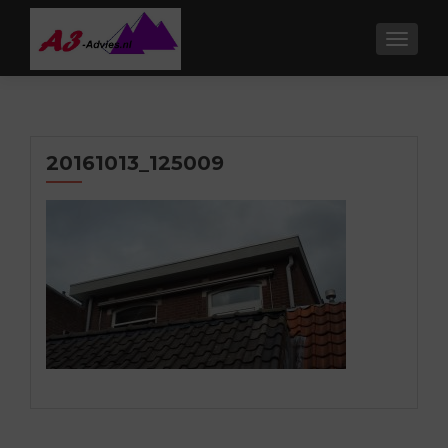
TOGGL
20161013_125009