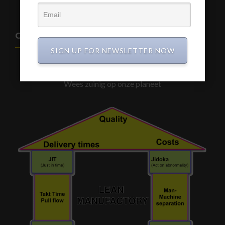
CIRCULAIR BOUWEN
SIGN UP FOR NEWSLETTER NOW
De Toekomst is Samen werken aan een betere wereld
Verspil geen materialen en energie
Wees zuinig op onze planeet