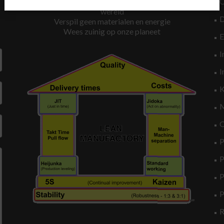
De Toekomst is Samen werken aan een betere
wereld
Verspil geen materialen en energie
Wees zuinig op onze planeet
I
I
K
M
O
P
P
P
P