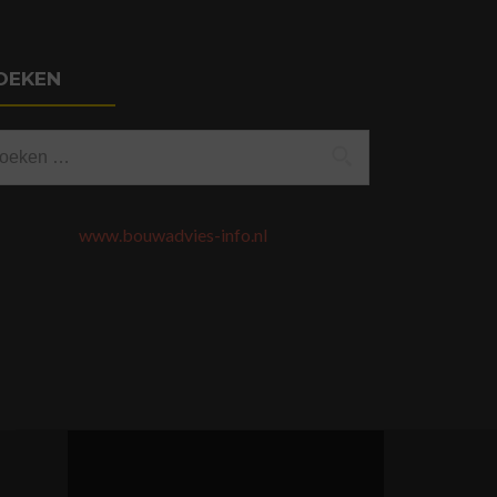
OEKEN
eken
ar:
www.bouwadvies-info.nl