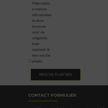
Mijn naam,
e-mail en
site opslaan
in deze
browser
voor de
volgende
keer
wanneer ik
een reactie
plaats.
CONTACT FORMULIER