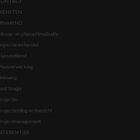
CONTACT
DIENSTEN
ERVARING
nkoop- en planoptimalisatie
nspectie en herstel
lussendienst
estverwerking
ntwerp
ost Image
rojecten
rojectleiding en toezicht
rojectmanagement
REFERENTIES