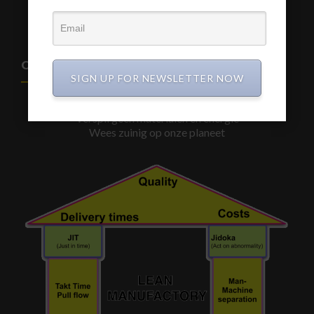
www.a3-advies.eu
CIRCULAIR BOUWEN
SIGN UP FOR NEWSLETTER NOW
De Toekomst is Samen werken aan een betere wereld
Verspil geen materialen en energie
Wees zuinig op onze planeet