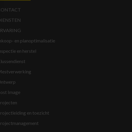
CONTACT
DIENSTEN
ERVARING
nkoop- en planoptimalisatie
nspectie en herstel
lussendienst
estverwerking
ntwerp
ost Image
rojecten
rojectleiding en toezicht
rojectmanagement