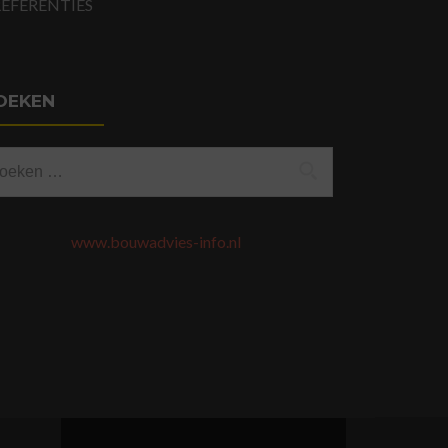
REFERENTIES
OEKEN
eken
ar:
www.bouwadvies-info.nl