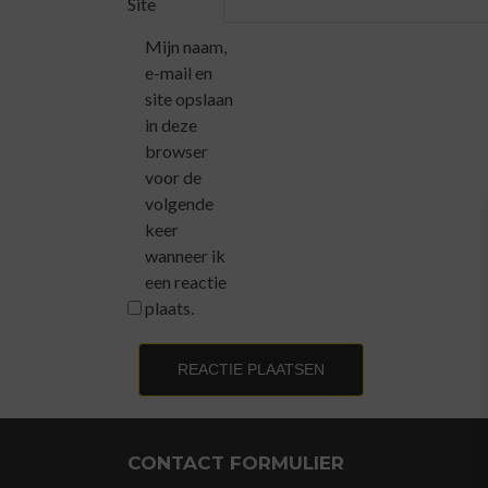
Site
Mijn naam,
e-mail en
site opslaan
in deze
browser
voor de
volgende
keer
wanneer ik
een reactie
plaats.
CONTACT FORMULIER