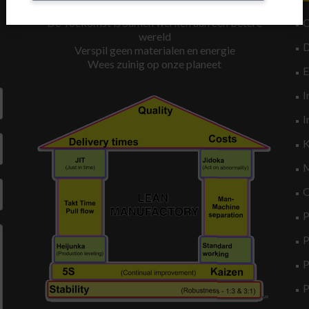
De Toekomst is Samen werken aan een betere
wereld
Verspil geen materialen en energie
Wees zuinig op onze planeet
I
I
K
M
O
P
P
P
P