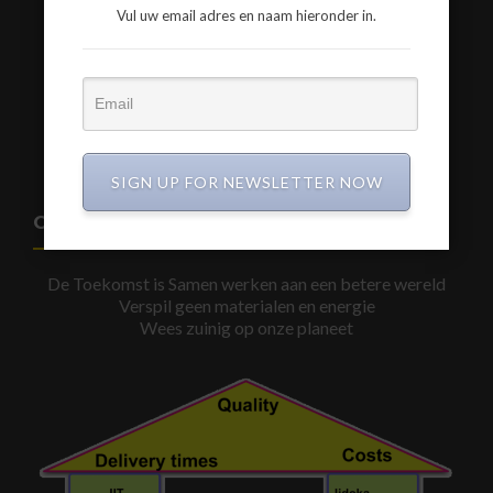
Vul uw email adres en naam hieronder in.
www.a3-advies.com
www.a3-advies.eu
SIGN UP FOR NEWSLETTER NOW
CIRCULAIR BOUWEN
De Toekomst is Samen werken aan een betere wereld
Verspil geen materialen en energie
Wees zuinig op onze planeet