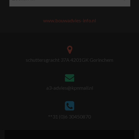
www.bouwadvies-info.nl
schuttersgracht 37A 4201GK Gorinchem
a3-advies@kpnmail.nl
**31 (0)6 30450870