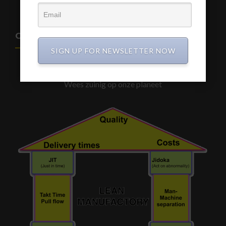
CIRCULAIR BOUWEN
SIGN UP FOR NEWSLETTER NOW
De Toekomst is Samen werken aan een betere wereld
Verspil geen materialen en energie
Wees zuinig op onze planeet