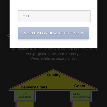
www.a3-advies.com
www.a3-advies.eu
SIGN UP FOR NEWSLETTER NOW
CIRCULAIR BOUWEN
De Toekomst is Samen werken aan een betere wereld
Verspil geen materialen en energie
Wees zuinig op onze planeet