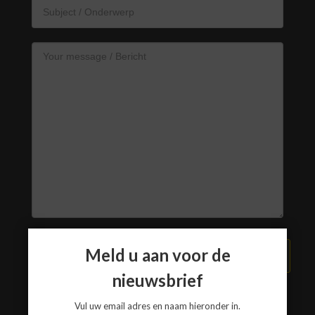
Meld u aan voor de
VERZEND BERICHT
nieuwsbrief
Vul uw email adres en naam hieronder in.